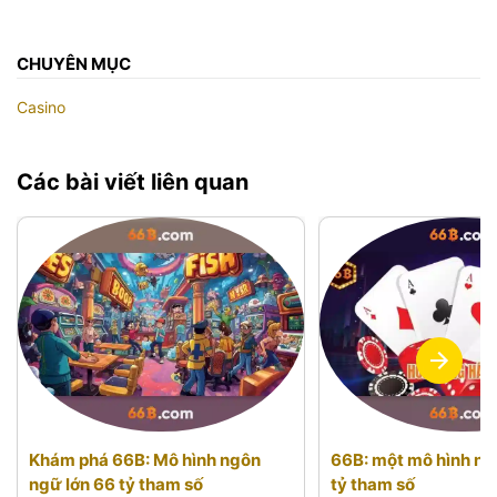
CHUYÊN MỤC
Casino
Các bài viết liên quan
Khám phá 66B: Mô hình ngôn
66B: một mô hình n
ngữ lớn 66 tỷ tham số
tỷ tham số