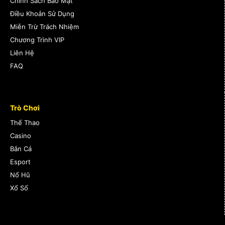
Chính Sách Bảo Mật
Điều Khoản Sử Dụng
Miễn Trừ Trách Nhiệm
Chương Trình VIP
Liên Hệ
FAQ
Trò Chơi
Thể Thao
Casino
Bắn Cá
Esport
Nổ Hũ
Xổ Số