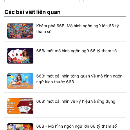
Các bài viết liên quan
Khám phá 66B: Mô hình ngôn ngữ lớn 66 tỷ
tham số
66B: một mô hình ngôn ngữ 66 tỷ tham số
66B: một cái nhìn tổng quan về mô hình ngôn
ngữ kích thước 66B
66B: một cái nhìn về ký hiệu và ứng dụng
66B - Mô hình ngôn ngữ lớn 66 tỷ tham số