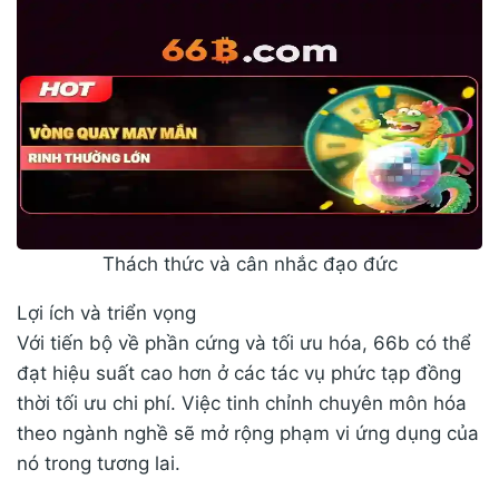
Thách thức và cân nhắc đạo đức
Lợi ích và triển vọng
Với tiến bộ về phần cứng và tối ưu hóa, 66b có thể
đạt hiệu suất cao hơn ở các tác vụ phức tạp đồng
thời tối ưu chi phí. Việc tinh chỉnh chuyên môn hóa
theo ngành nghề sẽ mở rộng phạm vi ứng dụng của
nó trong tương lai.