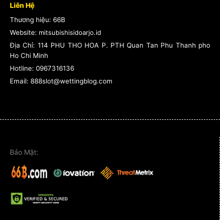
Liên Hệ
Thương hiệu: 66B
Website:
mitsubishisidoarjo.id
Địa Chỉ:
114 PHU THO HOA P. PTH Quan Tan Phu Thanh pho
Ho Chi Minh
Hotline:
0967316136
Email: 888slot@wettingblog.com
Bảo Mật: