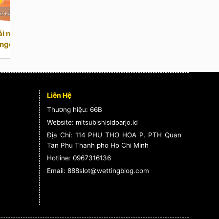
i nhìn tổng quan
66B: một cái nhìn về ký hiệu
66B 
 ngôn ngữ kích
và ứng dụng
66 t
Liên Hệ
Thương hiệu: 66B
Website:
mitsubishisidoarjo.id
Địa Chỉ:
114 PHU THO HOA P. PTH Quan
Tan Phu Thanh pho Ho Chi Minh
Hotline:
0967316136
Email: 888slot@wettingblog.com