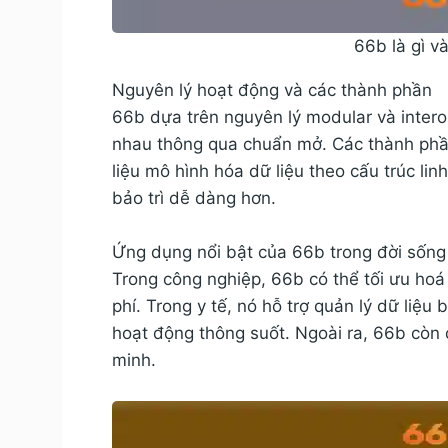
66b là gì v
Nguyên lý hoạt động và các thành phần
66b dựa trên nguyên lý modular và intero
nhau thông qua chuẩn mở. Các thành phần
liệu mô hình hóa dữ liệu theo cấu trúc lin
bảo trì dễ dàng hơn.
Ứng dụng nổi bật của 66b trong đời sống
Trong công nghiệp, 66b có thể tối ưu hoá 
phí. Trong y tế, nó hỗ trợ quản lý dữ liệ
hoạt động thông suốt. Ngoài ra, 66b còn
minh.