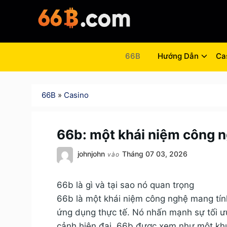
Nhảy
Tìm
đến
kiếm
nội
cho:
dung
66B
Hướng Dẫn
Ca
66B
»
Casino
66b: một khái niệm công 
johnjohn
Tháng 07 03, 2026
vào
66b là gì và tại sao nó quan trọng
66b là một khái niệm công nghệ mang tính 
ứng dụng thực tế. Nó nhấn mạnh sự tối ưu 
cảnh hiện đại, 66b được xem như một khu