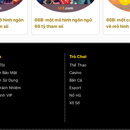
ô hình ngôn
66B: một mô hình ngôn ngữ
66B: một cá
m số
66 tỷ tham số
về mô hình
thước 66B
n
Trò Chơi
Tôi
Thể Thao
h Bảo Mật
Casino
n Sử Dụng
Bắn Cá
Trách Nhiệm
Esport
ình VIP
Nổ Hũ
Xổ Số