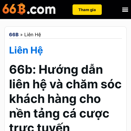
Nhảy
Tìm
Tham gia
đến
kiếm
nội
cho:
dung
66B
»
Liên Hệ
Liên Hệ
66b: Hướng dẫn
liên hệ và chăm sóc
khách hàng cho
nền tảng cá cược
trực tuyến