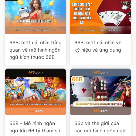
66B: một cái nhìn tổng
66B: một cái nhìn về
quan về mô hình ngôn
ký hiệu và ứng dụng
ngữ kích thước 66B
66B - Mô hình ngôn
66b và thế giới của
ngữ lớn 66 tỷ tham số
các mô hình ngôn ngữ