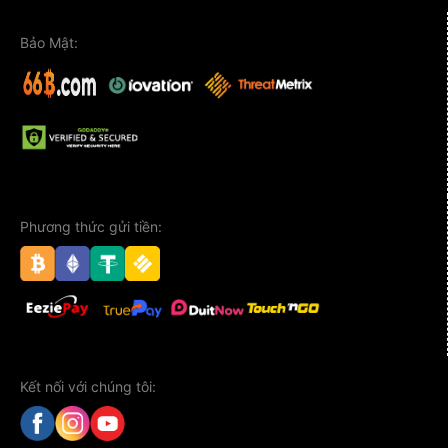
Bảo Mật:
Phương thức gửi tiền:
Kết nối với chúng tôi: