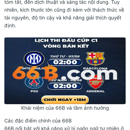
tóm tắt, đến dịch thuật và sáng tác nội dung. Tuy
nhiên, kích thước lớn cũng đi kèm với thách thức về
tài nguyên, độ tin cậy và khả năng giải thích quyết
định.
Khái niệm của 66B và tầm ảnh hưởng
Các đặc điểm chính của 66B
66B nổi bật với khả năng xử lý ngôn ngữ tự nhiên ở