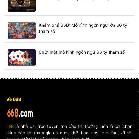
Khám phá 66B: Mô hình ngôn ngữ lớn 66 tỷ
tham số
66B: một mô hình ngôn ngữ 66 tỷ tham số
Về 66B
66B
là nhà cái trực tuyến top đầu thị trường luôn là lựa chọn
đúng đắn khi tham gia cá cược thể thao, casino online, xổ số,