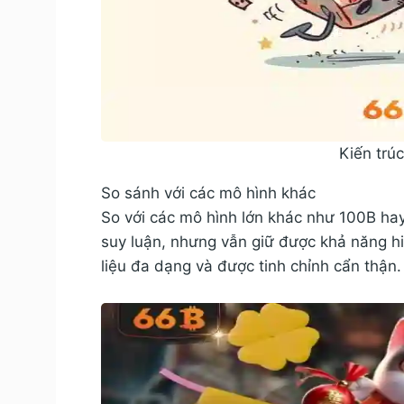
Kiến trú
So sánh với các mô hình khác
So với các mô hình lớn khác như 100B hay 
suy luận, nhưng vẫn giữ được khả năng h
liệu đa dạng và được tinh chỉnh cẩn thận.