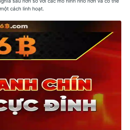
ghĩa sâu hơn so với các mô hình nhỏ hơn và có thể
một cách linh hoạt.