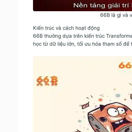
66B là gì và 
Kiến trúc và cách hoạt động
66B thường dựa trên kiến trúc Transforme
học từ dữ liệu lớn, tối ưu hóa tham số để t