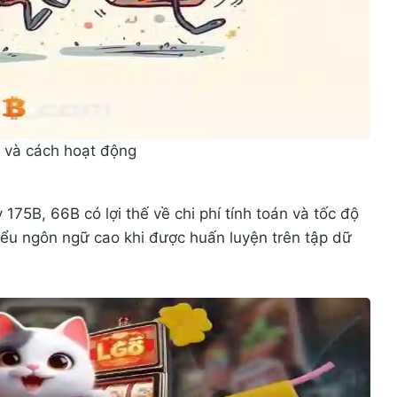
c và cách hoạt động
175B, 66B có lợi thế về chi phí tính toán và tốc độ
iểu ngôn ngữ cao khi được huấn luyện trên tập dữ