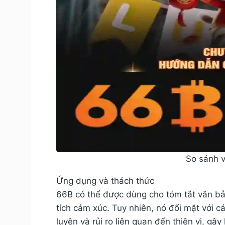
So sánh v
Ứng dụng và thách thức
66B có thể được dùng cho tóm tắt văn bản
tích cảm xúc. Tuy nhiên, nó đối mặt với c
luyện và rủi ro liên quan đến thiên vị, gâ