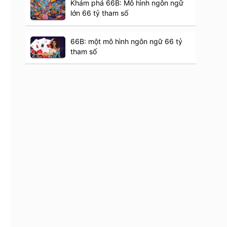
Khám phá 66B: Mô hình ngôn ngữ
lớn 66 tỷ tham số
66B: một mô hình ngôn ngữ 66 tỷ
tham số