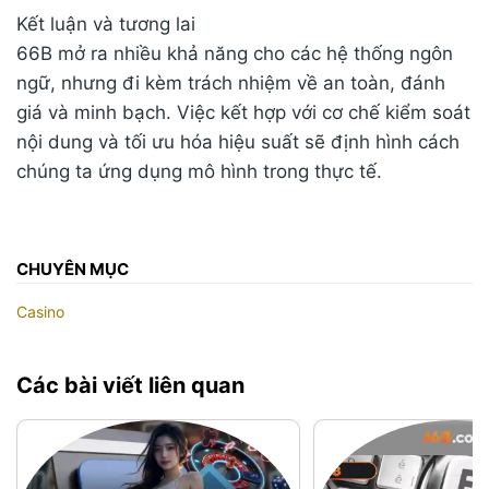
Kết luận và tương lai
66B mở ra nhiều khả năng cho các hệ thống ngôn
ngữ, nhưng đi kèm trách nhiệm về an toàn, đánh
giá và minh bạch. Việc kết hợp với cơ chế kiểm soát
nội dung và tối ưu hóa hiệu suất sẽ định hình cách
chúng ta ứng dụng mô hình trong thực tế.
CHUYÊN MỤC
Casino
Các bài viết liên quan