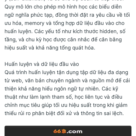
Quy mô lớn cho phép mô hình học các biểu diễn
ngữ nghĩa phức tạp, đồng thời đặt ra yêu cầu về tối
ưu hóa, memory và tổng hợp dữ liệu đầu vào cho
huấn luyện. Các yếu tố như kích thước hidden, số
tầng, và chu kỳ học được cân nhắc để cân bằng
hiệu suất và khả năng tổng quát hóa.
Huấn luyện và dữ liệu đầu vào
Quá trình huấn luyện tận dụng tập dữ liệu đa dạng
từ web, văn bản chuyên ngành và nguồn mở để cải
thiện khả năng hiểu ngôn ngữ tự nhiên. Các kỹ
thuật như làm lạnh tham số, học liên tục và điều
chỉnh mục tiêu giúp tối ưu hiệu suất trong khi giảm
thiểu rủi ro phân biệt đối xử và thông tin sai lệch.