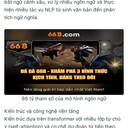
bắt ngữ cảnh sâu, xử lý nhiều ngôn ngữ và thực
hiện nhiều tác vụ NLP từ sinh văn bản đến phân
tích ngữ nghĩa.
66 tỷ tham số của mô hình ngôn ngữ
Kiến trúc và công nghệ nền tảng
Kiến trúc dựa trên transformer với nhiều lớp tự chú
ý (self-attention) và cơ chế dự đoán từ tiếp theo.