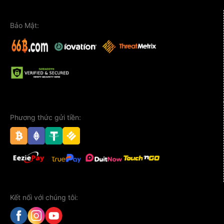
Bảo Mật:
Phương thức gửi tiền:
Kết nối với chúng tôi: