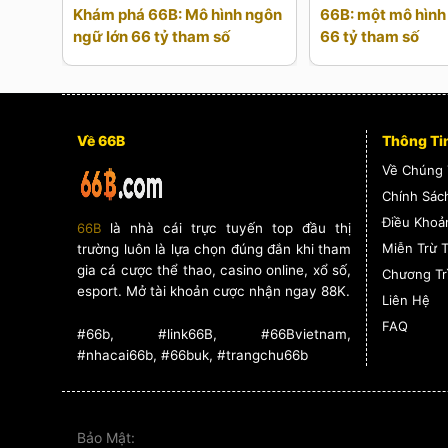
Khám phá 66B: Mô hình ngôn
66B: một mô hình
ngữ lớn 66 tỷ tham số
66 tỷ tham số
Về 66B
Thông Ti
Về Chúng 
Chính Sác
Điều Khoả
66B
là nhà cái trực tuyến top đầu thị
Miễn Trừ 
trường luôn là lựa chọn đúng đắn khi tham
gia cá cược thể thao, casino online, xổ số,
Chương Tr
esport. Mở tài khoản cược nhận ngay 88K.
Liên Hệ
FAQ
#66b, #link66B, #66Bvietnam,
#nhacai66b, #66buk, #trangchu66b
Bảo Mật: