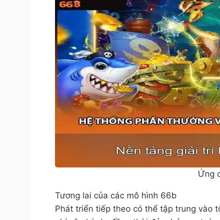
Ứng 
Tương lai của các mô hình 66b
Phát triển tiếp theo có thể tập trung vào t