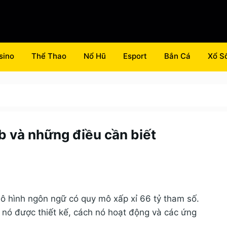
sino
Thể Thao
Nổ Hũ
Esport
Bắn Cá
Xổ S
 và những điều cần biết
ô hình ngôn ngữ có quy mô xấp xỉ 66 tỷ tham số.
h nó được thiết kế, cách nó hoạt động và các ứng