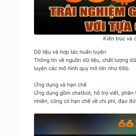
Kiến trúc và
Dữ liệu và hợp tác huấn luyện
Thông tin về nguồn dữ liệu, chất lượng d
luyện các mô hình quy mô lớn như 66b.
Ứng dụng và hạn chế
Ứng dụng gồm chatbot, hỗ trợ viết, phân 
nhiên, cũng có hạn chế về chi phí, đạo đứ