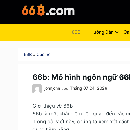
Nhảy
Tìm
đến
kiếm
nội
cho:
dung
66B
Hướng Dẫn
Ca
66B
»
Casino
66b: Mô hình ngôn ngữ 66b
johnjohn
Tháng 07 24, 2026
vào
Giới thiệu về 66b
66b là một khái niệm liên quan đến các m
Trong bài viết này, chúng ta xem xét các
dụng tiềm năng.