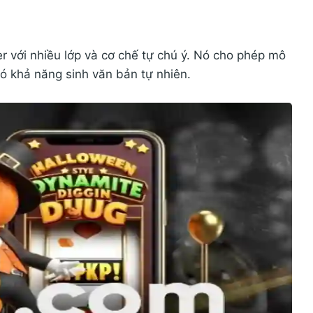
r với nhiều lớp và cơ chế tự chú ý. Nó cho phép mô
ó khả năng sinh văn bản tự nhiên.