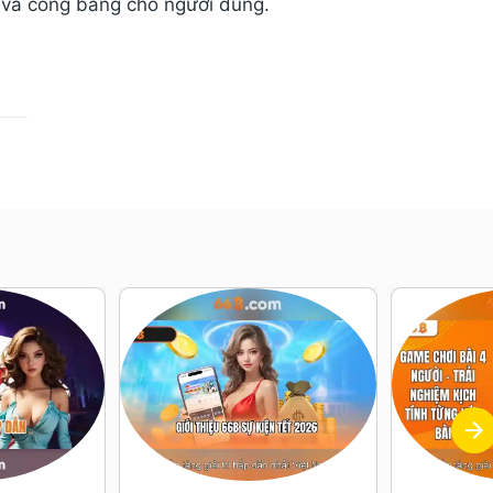
 và công bằng cho người dùng.