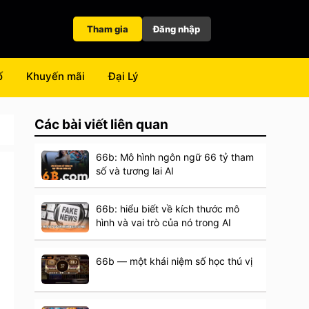
Tham gia
Đăng nhập
ố
Khuyến mãi
Đại Lý
Các bài viết liên quan
66b: Mô hình ngôn ngữ 66 tỷ tham
số và tương lai AI
66b: hiểu biết về kích thước mô
hình và vai trò của nó trong AI
66b — một khái niệm số học thú vị