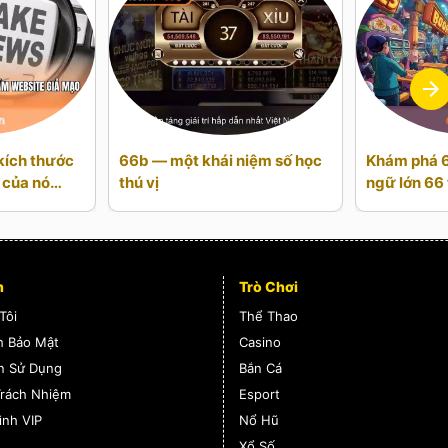
 kích thước
66b — một khái niệm số học
Khám phá 6
ò của nó
thú vị
ngữ lớn 66
n
Trò Chơi
Tôi
Thể Thao
h Bảo Mật
Casino
n Sử Dụng
Bắn Cá
Trách Nhiệm
Esport
ình VIP
Nổ Hũ
Xổ Số