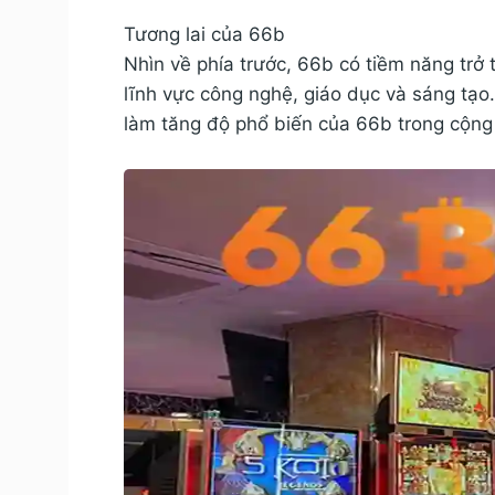
Tương lai của 66b
Nhìn về phía trước, 66b có tiềm năng trở
lĩnh vực công nghệ, giáo dục và sáng tạo.
làm tăng độ phổ biến của 66b trong cộng