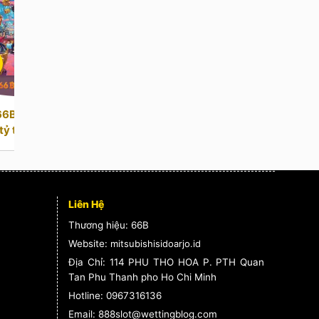
6B: Mô hình ngôn
66B: một mô hình ngôn ngữ
66B:
 tỷ tham số
66 tỷ tham số
về m
thướ
Liên Hệ
Thương hiệu: 66B
Website:
mitsubishisidoarjo.id
Địa Chỉ:
114 PHU THO HOA P. PTH Quan
Tan Phu Thanh pho Ho Chi Minh
Hotline:
0967316136
Email: 888slot@wettingblog.com