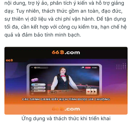
nội dung, trợ lý ảo, phân tích ý kiến và hỗ trợ giảng
dạy. Tuy nhiên, thách thức gồm an toàn, đạo đức,
sự thiên vị dữ liệu và chi phí vận hành. Để tận dụng
tối đa, cần kết hợp với công cụ kiểm tra, hạn chế hệ
quả và đảm bảo tính minh bạch.
Ứng dụng và thách thức khi triển khai