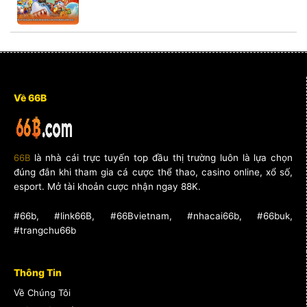
Về 66B
66B
là nhà cái trực tuyến top đầu thị trường luôn là lựa chọn
đúng đắn khi tham gia cá cược thể thao, casino online, xổ số,
esport. Mở tài khoản cược nhận ngay 88K.
#66b, #link66B, #66Bvietnam, #nhacai66b, #66buk,
#trangchu66b
Thông Tin
Về Chúng Tôi