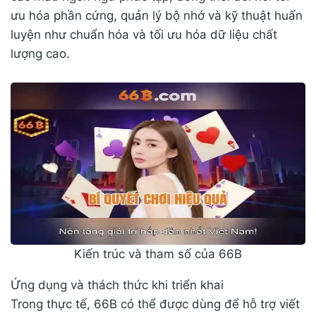
ưu hóa phần cứng, quản lý bộ nhớ và kỹ thuật huấn
luyện như chuẩn hóa và tối ưu hóa dữ liệu chất
lượng cao.
Kiến trúc và tham số của 66B
Ứng dụng và thách thức khi triển khai
Trong thực tế, 66B có thể được dùng để hỗ trợ viết