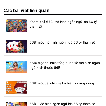
Các bài viết liên quan
Khám phá 66B: Mô hình ngôn ngữ lớn 66 tỷ
tham số
66B: một mô hình ngôn ngữ 66 tỷ tham số
66B: một cái nhìn tổng quan về mô hình ngôn
ngữ kích thước 66B
66B: một cái nhìn về ký hiệu và ứng dụng
66B - Mô hình ngôn ngữ lớn 66 tỷ tham số