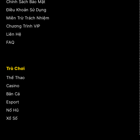
Chính Sách Bảo Mật
Điều Khoản Sử Dụng
Miễn Trừ Trách Nhiệm
Chương Trình VIP
Liên Hệ
FAQ
Trò Chơi
Thể Thao
Casino
Bắn Cá
Esport
Nổ Hũ
Xổ Số